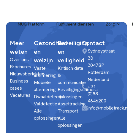
MUG Platform
Fulfillment diensten
Zorg
Meer
Gezondheid
Beveiliging
Contact
Sydneystraat
weten
en
en
33
Over ons
welzijn
veiligheid
3047BP
Brochures
Vaste
Kritisch data
Rotterdam
Nieuwsberichten
alarmering
&
Nederland
Business
Mobiele
communicatie
+31
cases
alarmering
Beveiligingscamera
(0)88–
Vacatures
Dwaaldetectie
oplossingen
4646200
Valdetectie
Assettracking
info@mobiletrack.nl
Alle
Transport
oplossingen
Alle
oplossingen