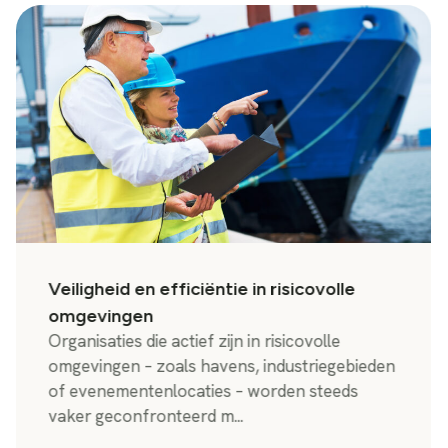
Veiligheid en efficiëntie in risicovolle
omgevingen
Organisaties die actief zijn in risicovolle
omgevingen – zoals havens, industriegebieden
of evenementenlocaties – worden steeds
vaker geconfronteerd m...