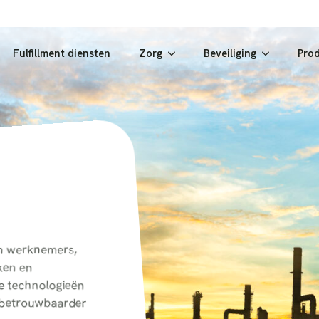
Fulfillment diensten
Zorg
Beveiliging
Pro
van werknemers,
ken en
e technologieën
en betrouwbaarder