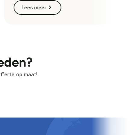
Lees meer
heden?
fferte op maat!