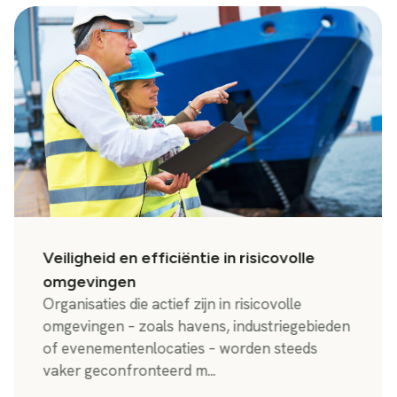
Veiligheid en efficiëntie in risicovolle
omgevingen
Organisaties die actief zijn in risicovolle
omgevingen – zoals havens, industriegebieden
of evenementenlocaties – worden steeds
vaker geconfronteerd m...