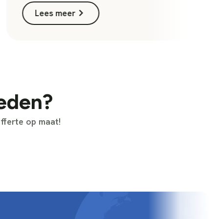
Lees meer
heden?
fferte op maat!