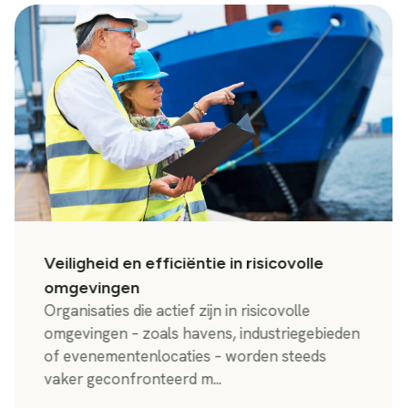
Veiligheid en efficiëntie in risicovolle
omgevingen
Organisaties die actief zijn in risicovolle
omgevingen – zoals havens, industriegebieden
of evenementenlocaties – worden steeds
vaker geconfronteerd m...