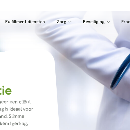
Fulfillment diensten
Zorg
Beveiliging
Pro
ie
eer een cliënt
g is ideaal voor
and. Slimme
jkend gedrag,