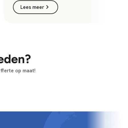
Lees meer
heden?
fferte op maat!