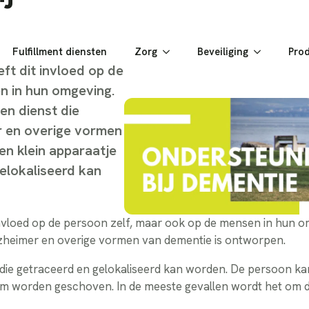
Fulfillment diensten
Zorg
Beveiliging
Pro
ft dit invloed op de
n in hun omgeving.
en dienst die
r en overige vormen
en klein apparaatje
elokaliseerd kan
invloed op de persoon zelf, maar ook op de mensen in hun o
lzheimer en overige vormen van dementie is ontworpen.
 die getraceerd en gelokaliseerd kan worden. De persoon kan
iem worden geschoven. In de meeste gevallen wordt het om d