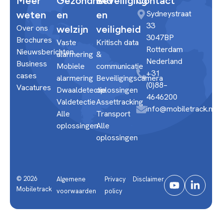
Meer
Gezondheid
Beveiliging
Contact
Sydneystraat
weten
en
en
33
Over ons
welzijn
veiligheid
3047BP
Brochures
Vaste
Kritisch data
Rotterdam
Nieuwsberichten
alarmering
&
Nederland
Business
Mobiele
communicatie
+31
cases
alarmering
Beveiligingscamera
(0)88–
Vacatures
Dwaaldetectie
oplossingen
4646200
Valdetectie
Assettracking
info@mobiletrack.nl
Alle
Transport
oplossingen
Alle
oplossingen
© 2026
Algemene
Privacy
Disclaimer
Mobiletrack
voorwaarden
policy