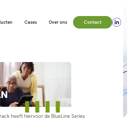
Contact
ducten
Cases
Over ons
ack heeft hiervoor de BlueLine Series