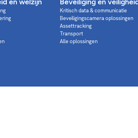
d en welzijn
Beveiliging en veilighei
ing
Kritisch data & communicatie
ering
Beveiligingscamera oplossingen
Assettracking
Transport
en
Alle oplossingen