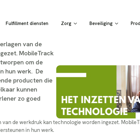
Fulfillment diensten
Zorg
Beveiliging
Pro
verlagen van de
gezet. MobileTrack
ontworpen om de
n hun werk. De
lende producten die
elkaar kunnen
rlener zo goed
n van de werkdruk kan technologie worden ingezet. MobileTr
ersteunen in hun werk.