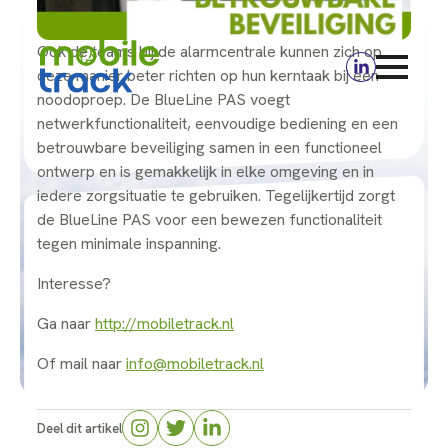
Ook de teams bij de alarmcentrale kunnen zich op
deze manier beter richten op hun kerntaak bij een
noodoproep. De BlueLine PAS voegt
netwerkfunctionaliteit, eenvoudige bediening en een
betrouwbare beveiliging samen in een functioneel
ontwerp en is gemakkelijk in elke omgeving en in
iedere zorgsituatie te gebruiken. Tegelijkertijd zorgt
de BlueLine PAS voor een bewezen functionaliteit
tegen minimale inspanning.
Interesse?
Ga naar
http://mobiletrack.nl
Of mail naar
info@mobiletrack.nl
Deel dit artikel