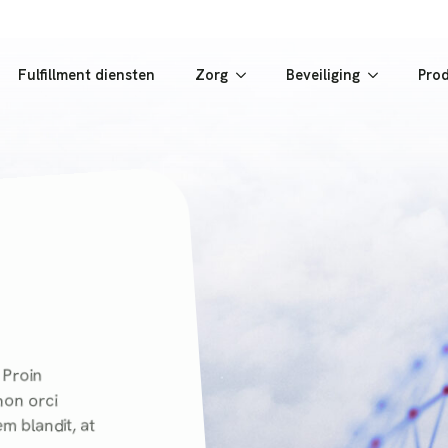
Fulfillment diensten
Zorg
Beveiliging
Pro
 Proin
non orci
m blandit, at